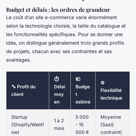
Budget et délais : les ordres de grandeur
Le coût d’un site e-commerce varie énormément
selon la technologie choisie, la taille du catalogue et
les fonctionnalités spécifiques. Pour se donner une
idée, on distingue généralement trois grands profils
de projets, chacun avec ses contraintes et ses
avantages.
⏱️
💶
⚙️
🔧 Profil du
Délai
Budge
Flexibilité
client
moy
t
technique
en
estimé
Startup
5 000
Moyenne
1 à 2
(Shopify/Webfl
- 15
(SaaS
mois
ow)
000 €
contraint)