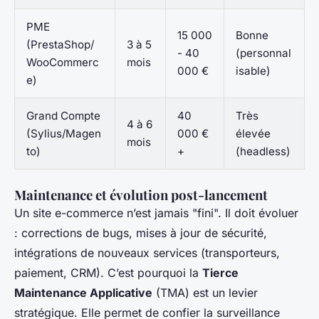
PME
15 000
Bonne
(PrestaShop/
3 à 5
- 40
(personnal
WooCommerc
mois
000 €
isable)
e)
Grand Compte
40
Très
4 à 6
(Sylius/Magen
000 €
élevée
mois
to)
+
(headless)
Maintenance et évolution post-lancement
Un site e-commerce n’est jamais "fini". Il doit évoluer
: corrections de bugs, mises à jour de sécurité,
intégrations de nouveaux services (transporteurs,
paiement, CRM). C’est pourquoi la
Tierce
Maintenance Applicative
(TMA) est un levier
stratégique. Elle permet de confier la surveillance