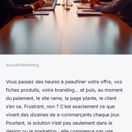
Accueil
›
Marketing
MARKETING
Votre plateforme idéale :
Vous passez des heures à peaufiner votre offre, vos
fiches produits, votre branding… et puis, au moment
l'agence site e-commerce qu'il
du paiement, le site rame, la page plante, le client
vous faut
s’en va. Frustrant, non ? C’est exactement ce que
vivent des dizaines de e-commerçants chaque jour.
Aminte
•
22/04/2026 16:01
•
8 min de lecture
Pourtant, la solution n’est pas seulement dans le
design ou le marketing : elle commence par une