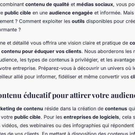
r leurs clients?
 combinant
contenu de qualité
et
médias sociaux
, vous p
re
public cible
en une
audience engagée
et informée. Mais
tement ? Comment exploiter les
outils
disponibles pour cré
ormante ?
 et détaillé vous offrira une vision claire et pratique de
co
e contenu pour éduquer vos clients
. Nous aborderons les
udience, les types de contenus à privilégier, et les avantage
otre entreprise. Préparez-vous à découvrir un univers où 
illeur allié pour informer, fidéliser et même convertir vos
cl
ontenu éducatif pour attirer votre audien
keting de contenu
réside dans la création de
contenus
qui
à votre
public cible
. Pour les
entreprises de logiciels
, cela 
es vidéos, des webinaires ou des infographies qui répondent
tes de vos clients. En mettant à disposition des contenus in