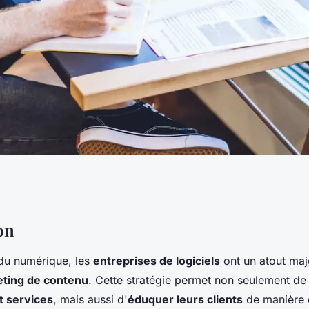
ises de logiciels
on
du numérique, les
entreprises de logiciels
ont un atout maje
er le marketing de
ting de contenu
. Cette stratégie permet non seulement d
t services
, mais aussi d'
éduquer leurs clients
de manière e