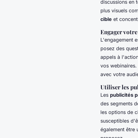
discussions en 
plus visuels co
cible
et concentr
Engager votre
L'engagement es
posez des questi
appels à l'actio
vos webinaires.
avec votre audi
Utiliser les p
Les
publicités 
des segments d
les options de c
susceptibles d'
également être u