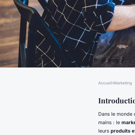
Accueil
›
Marketing
MARKETING
Comment les entrepr
Introducti
Dans le monde 
peuvent-elles utilis
mains : le
marke
leurs
produits e