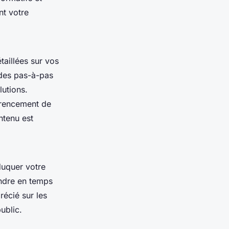
nt votre
taillées sur vos
ides pas-à-pas
utions.
érencement de
ntenu est
duquer votre
ondre en temps
récié sur les
ublic.