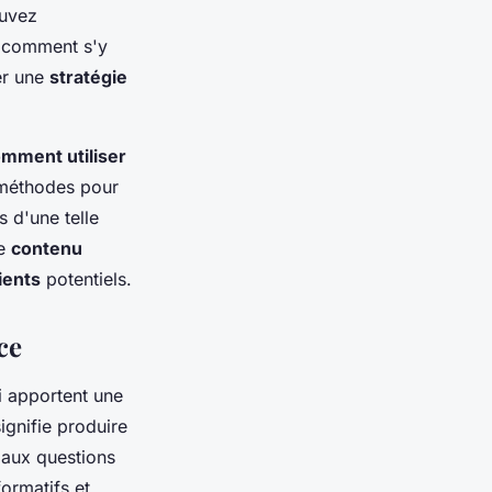
ouvez
 comment s'y
er une
stratégie
mment utiliser
 méthodes pour
s d'une telle
le
contenu
ients
potentiels.
ce
 apportent une
signifie produire
 aux questions
formatifs et