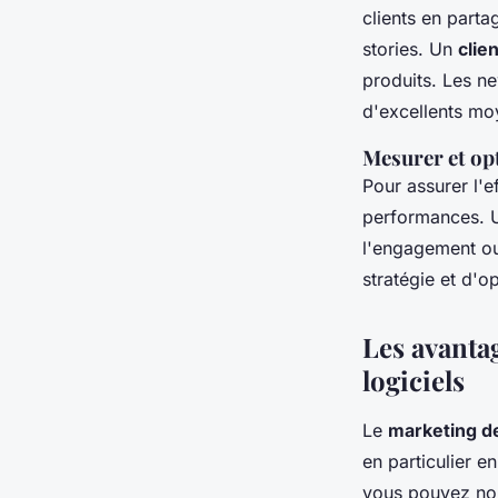
clients en parta
stories. Un
clien
produits. Les n
d'excellents moy
Mesurer et opt
Pour assurer l'e
performances. Ut
l'engagement ou
stratégie et d'o
Les avanta
logiciels
Le
marketing d
en particulier e
vous pouvez non 