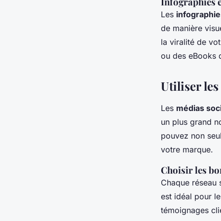
Infographies 
Les
infographie
de manière visue
la viralité de v
ou des eBooks dé
Utiliser le
Les
médias soc
un plus grand n
pouvez non seul
votre marque.
Choisir les b
Chaque réseau so
est idéal pour l
témoignages clie