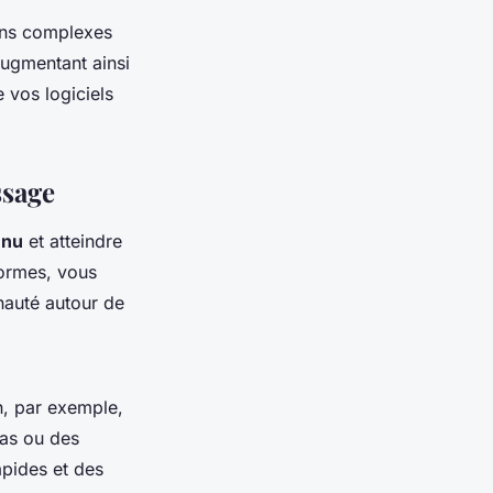
ons complexes
augmentant ainsi
 vos logiciels
ssage
enu
et atteindre
formes, vous
nauté autour de
In, par exemple,
cas ou des
apides et des