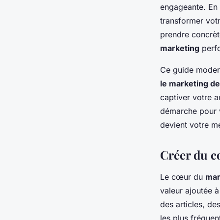
contenu pour éduque
engageante. En
transformer vot
Agathe
•
5 juin 2024
•
7 min de lecture
prendre concrè
marketing
perf
Ce guide moderne
le marketing d
captiver votre a
démarche pour v
devient votre me
Créer du c
Le cœur du
mar
valeur ajoutée 
des articles, d
les plus fréquen