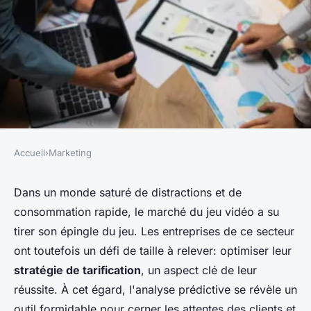
Accueil
›
Marketing
MARKETING
Quels types d'analyses
Dans un monde saturé de distractions et de
consommation rapide, le marché du jeu vidéo a su
prédictives pour améliorer la
tirer son épingle du jeu. Les entreprises de ce secteur
stratégie de pricing d'un
ont toutefois un défi de taille à relever: optimiser leur
service d'abonnement de jeux
stratégie de tarification
, un aspect clé de leur
vidéo?
réussite. À cet égard, l'analyse prédictive se révèle un
outil formidable pour cerner les attentes des clients et