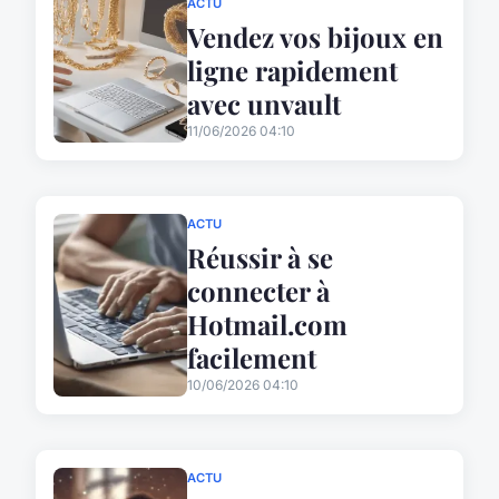
ACTU
Vendez vos bijoux en
ligne rapidement
avec unvault
11/06/2026 04:10
ACTU
Réussir à se
connecter à
Hotmail.com
facilement
10/06/2026 04:10
ACTU