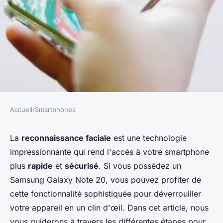
Accueil
›
Smartphones
SMARTPHONES
Comment activer la
La
reconnaissance faciale
est une technologie
impressionnante qui rend l'accès à votre smartphone
fonctionnalité de
plus
rapide
et
sécurisé
. Si vous possédez un
reconnaissance faciale sur un
Samsung Galaxy Note 20, vous pouvez profiter de
Samsung Galaxy Note 20 pour
cette fonctionnalité sophistiquée pour déverrouiller
des déverrouillages rapides ?
votre appareil en un clin d'œil. Dans cet article, nous
vous guiderons à travers les différentes étapes pour